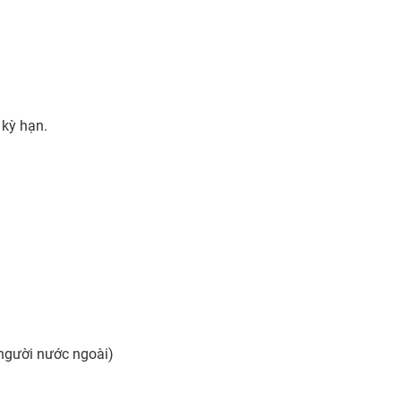
 kỳ hạn.
 người nước ngoài)