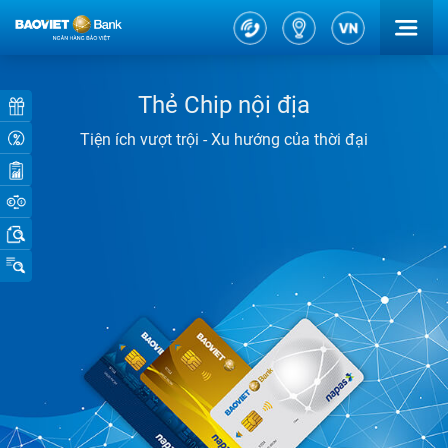
Ưu đãi cho vay
Lãi suất thấp, thủ tục đơn giản, phê duyệt
nhanh